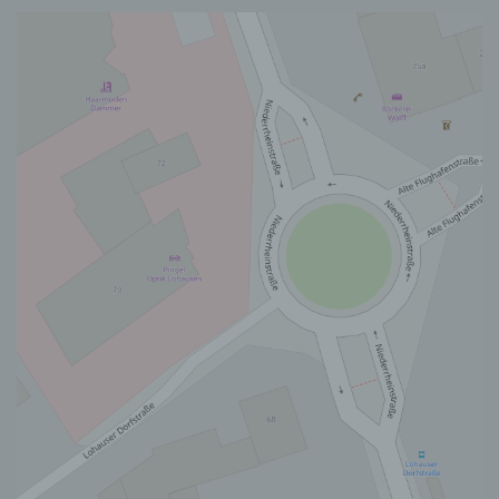
unter anderem die folgenden Begriffe:
a) personenbezogene Daten
Personenbezogene Daten sind alle Informationen,
die sich auf eine identifizierte oder identifizierbare
natürliche Person (im Folgenden „betroffene
Person") beziehen. Als identifizierbar wird eine
natürliche Person angesehen, die direkt oder
indirekt, insbesondere mittels Zuordnung zu einer
Kennung wie einem Namen, zu einer
Kennnummer, zu Standortdaten, zu einer Online-
Kennung oder zu einem oder mehreren
besonderen Merkmalen, die Ausdruck der
physischen, physiologischen, genetischen,
psychischen, wirtschaftlichen, kulturellen oder
sozialen Identität dieser natürlichen Person sind,
identifiziert werden kann.
b) betroffene Person