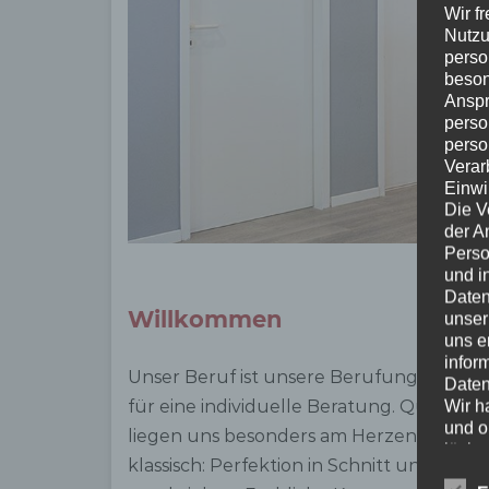
Wir f
Nutzu
perso
beson
Anspr
perso
perso
Verar
Einwi
Die V
der A
Perso
und i
Daten
Willkommen
unser
uns e
infor
Unser Beruf ist unsere Berufung. Wir ne
Daten
für eine individuelle Beratung. Qualität 
Wir h
und o
liegen uns besonders am Herzen. Ob styli
lücke
klassisch: Perfektion in Schnitt und Farb
perso