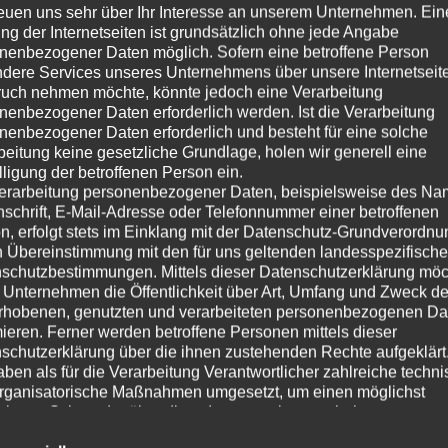
reuen uns sehr über Ihr Interesse an unserem Unternehmen. Ein
ng der Internetseiten ist grundsätzlich ohne jede Angabe
nenbezogener Daten möglich. Sofern eine betroffene Person
dere Services unseres Unternehmens über unsere Internetseite
uch nehmen möchte, könnte jedoch eine Verarbeitung
nenbezogener Daten erforderlich werden. Ist die Verarbeitung
nenbezogener Daten erforderlich und besteht für eine solche
beitung keine gesetzliche Grundlage, holen wir generell eine
lligung der betroffenen Person ein.
erarbeitung personenbezogener Daten, beispielsweise des Na
nschrift, E-Mail-Adresse oder Telefonnummer einer betroffenen
n, erfolgt stets im Einklang mit der Datenschutz-Grundverordnu
n Übereinstimmung mit den für uns geltenden landesspezifisch
schutzbestimmungen. Mittels dieser Datenschutzerklärung mö
 Unternehmen die Öffentlichkeit über Art, Umfang und Zweck de
rhobenen, genutzten und verarbeiteten personenbezogenen Da
mieren. Ferner werden betroffene Personen mittels dieser
hmen uns Zeit für Sie und
schutzerklärung über die ihnen zustehenden Rechte aufgeklärt
und Ihre Zufriedenheit
aben als für die Verarbeitung Verantwortlicher zahlreiche techn
rganisatorische Maßnahmen umgesetzt, um einen möglichst
sch, extravagant oder
nlosen Schutz der über diese Internetseite verarbeiteten
e wird bei uns groß
nenbezogenen Daten sicherzustellen. Dennoch können