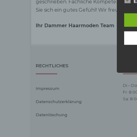
Inter
E
geschrieben. Fachliche Kompetenz steht 
aufwe
Sie sich ein gutes Gefühl! Wir freuen uns
Aus d
perso
Ihr Dammer Haarmoden Team
telef
Begr
Die D
Europ
Daten
Daten
RECHTLICHES
ÖFFN
Kunde
dies 
Begrif
Di – Do
Wir v
Impressum
Fr: 8:0
folge
Sa: 8:0
Datenschutzerklärung
a) p
Datenlöschung
Perso
ident