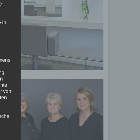
e
 in
mens,
ng
en
chte
r von
ten
.
ische