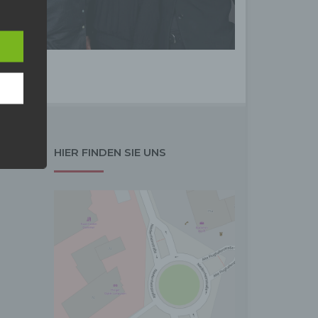
n
ann.
ise
 den
e
nsere
HIER FINDEN SIE UNS
 Um